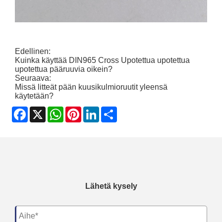
Edellinen:
Kuinka käyttää DIN965 Cross Upotettua upotettua
upotettua pääruuvia oikein?
Seuraava:
Missä litteät pään kuusikulmioruutit yleensä
käytetään?
Facebook
X
WhatsApp
Pinterest
LinkedIn
Share
Lähetä kysely