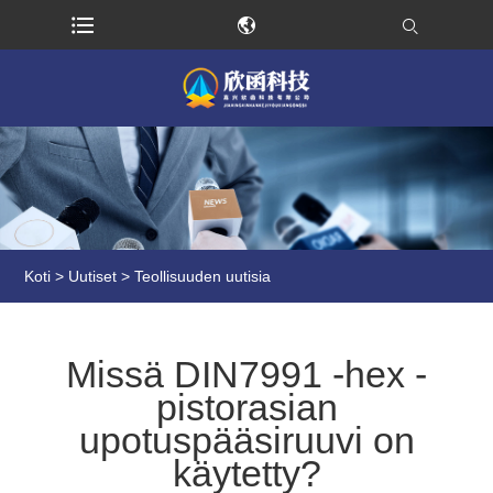
Koti
>
Uutiset
>
Teollisuuden uutisia
Missä DIN7991 -hex -
pistorasian
upotuspääsiruuvi on
käytetty?