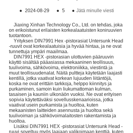
●
2024-08-29
●
5
●
Jätä minulle viesti
Jiaxing Xinhan Technology Co., Ltd. on tehdas, joka
on erikoistunut erilaisten korkealaatuisten koniruuvien
tuotantoon.
Yrityksen DIN7991 Hex -pistorasiat Untersunk Head
-ruuvit ovat korkealaatuisia ja hyvää hintaa, ja ne ovat
tunnettuja ympäri maailmaa.
DIN7991 HEX -pistorasian ulottuvien pääruuvin
käyttö sisältää pääasiassa mekaaninen teollisuus,
tuulivoima, sähkövoima, elektroniikka, viestintä ja
muut teollisuudenalat. Näitä pultteja käytetään laajasti
kentillä, jotka vaativat korkean lujuuden liitäntöjä,
koska ne ovat erittäin tarkkoja, helppo kiinnitys ja
purkaminen, samoin kuin liukumattoman kulman,
tasaisen ja kauniin ulkonäön vuoksi. Ne ovat erityisen
sopivia käytettäväksi sovellusskenaarioissa, jotka
vaativat usein purkamista ja huoltoa, kuten
mekaanisten laitteiden asennusta ja huoltoa sekä
tuulivoiman ja sähkövoimalaitosten rakentamista ja
huoltoa.
Lisäksi DIN7991 HEX -pistorasiat Untersunk Head -
ruuvi soveltuu myös laajaan valikoimaan kenttiä, kuten