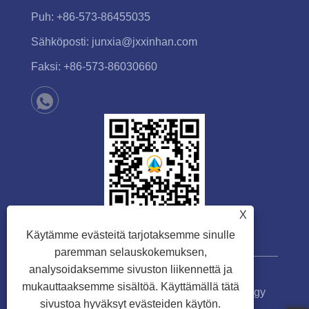
Puh:
+86-573-86455035
Sähköposti:
junxia@jxxinhan.com
Faksi:
+86-573-86030660
X
Käytämme evästeitä tarjotaksemme sinulle
paremman selauskokemuksen,
analysoidaksemme sivuston liikennettä ja
mukauttaaksemme sisältöä. Käyttämällä tätä
Copyright © 2023 Jiaxing Xinhan Technology
sivustoa hyväksyt evästeiden käytön.
Co.,Ltd. Kaikki oikeudet pidätetään.