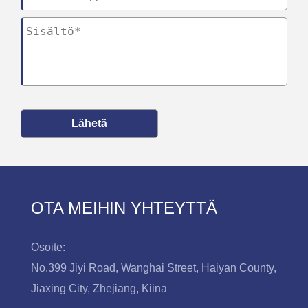
Lähetä
OTA MEIHIN YHTEYTTÄ
Osoite:
No.399 Jiyi Road, Wanghai Street, Haiyan County,
Jiaxing City, Zhejiang, Kiina