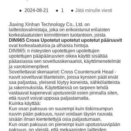
●
2024-08-21
●
1
●
Jätä minulle viesti
Jiaxing Xinhan Technology Co., Ltd. on
laitteistovalmistaja, joka on erikoistunut erilaisten
korkealaatuisten kiinnittimien tuotantoon, joista
DIN965 Cross Upotetut upotetut upotetut pääruuvit
ovat korkealaatuisia ja alhaisia ​​hintoja.
DIN965: n risteysten upotettujen upotettujen
upotettujen pääpääruuvien oikea käyttö sisältää
pääasiassa sen sovellusskenaariot, käyttömenetelmät
ja varotoimenpiteet.
Sovellettavat skenaariot: Cross Countersunk Head -
ruuvit soveltuvat tilanteisiin, joissa kynsien päät eivät
saa paljastaa, yleisesti löytyy koneista, sähkölaitteista
ja rakennuksista. Käytettäessä on tarpeen tehdä
vastaavat kapenevat upotusreiät osien pinnalla siten,
että ruuvit voivat uppoaa paljastamatta.
Kuinka käyttää:
Kun osan paksuus on suurempi kuin tiskinsumpun
ruuvin pään paksuus, ruuvi voidaan täysin ruuvata
sisään ilman kierteitettyjä osia paljastumaan.
Kun osan paksuus on pienempi kuin upotusruuvipään
paksuus, on yleistä, että mekaanisten laitteiden