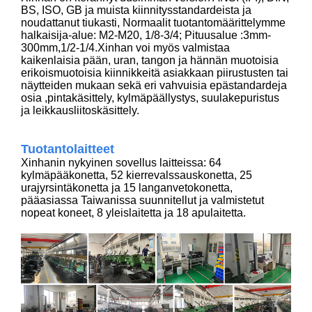
BS, ISO, GB ja muista kiinnitysstandardeista ja
noudattanut tiukasti, Normaalit tuotantomäärittelymme
halkaisija-alue: M2-M20, 1/8-3/4; Pituusalue :3mm-
300mm,1/2-1/4.Xinhan voi myös valmistaa
kaikenlaisia ​​pään, uran, tangon ja hännän muotoisia
erikoismuotoisia kiinnikkeitä asiakkaan piirustusten tai
näytteiden mukaan sekä eri vahvuisia epästandardeja
osia ,pintakäsittely, kylmäpäällystys, suulakepuristus
ja leikkausliitoskäsittely.
Tuotantolaitteet
Xinhanin nykyinen sovellus laitteissa: 64
kylmäpääkonetta, 52 kierrevalssauskonetta, 25
urajyrsintäkonetta ja 15 langanvetokonetta,
pääasiassa Taiwanissa suunnitellut ja valmistetut
nopeat koneet, 8 yleislaitetta ja 18 apulaitetta.