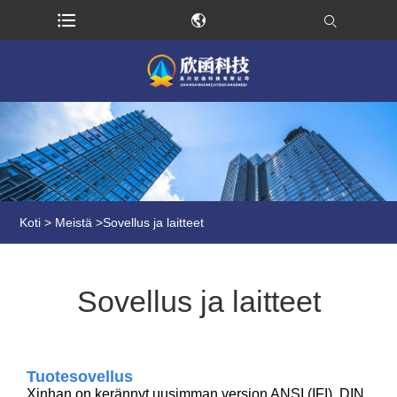
Koti
>
Meistä
>
Sovellus ja laitteet
Sovellus ja laitteet
Tuotesovellus
Xinhan on kerännyt uusimman version ANSI (IFI), DIN,