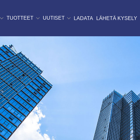
TUOTTEET
UUTISET
LADATA
LÄHETÄ KYSELY