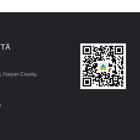
TTÄ
t, Haiyan County,
m