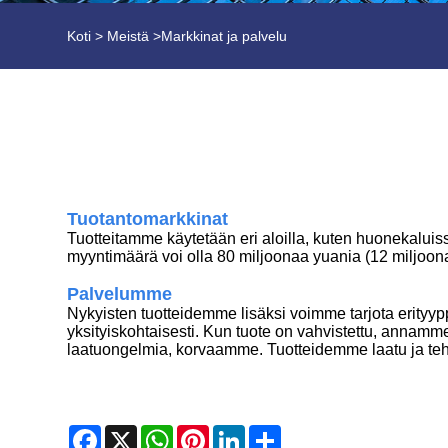
Koti
>
Meistä
>
Markkinat ja palvelu
Tuotantomarkkinat
Tuotteitamme käytetään eri aloilla, kuten huonekaluissa
myyntimäärä voi olla 80 miljoonaa yuania (12 miljoona
Palvelumme
Nykyisten tuotteidemme lisäksi voimme tarjota erityy
yksityiskohtaisesti. Kun tuote on vahvistettu, annamm
laatuongelmia, korvaamme. Tuotteidemme laatu ja teh
Facebook
X
WhatsApp
Pinterest
LinkedIn
Share