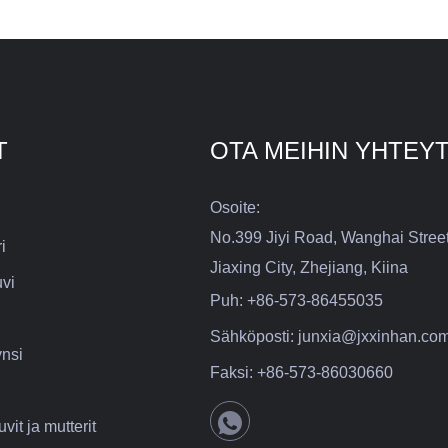
T
OTA MEIHIN YHTEY
Osoite:
No.399 Jiyi Road, Wanghai Stree
i
Jiaxing City, Zhejiang, Kiina
uvi
Puh:
+86-573-86455035
Sähköposti:
junxia@jxxinhan.co
ynsi
Faksi:
+86-573-86030660
it ja mutterit