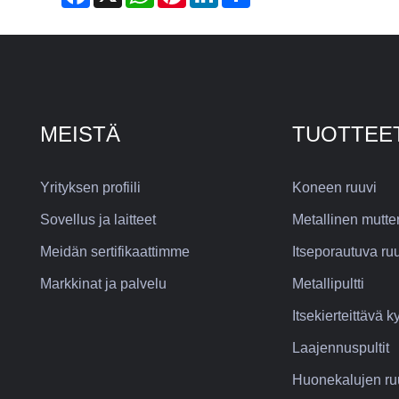
MEISTÄ
TUOTTEE
Yrityksen profiili
Koneen ruuvi
Sovellus ja laitteet
Metallinen mutter
Meidän sertifikaattimme
Itseporautuva ru
Markkinat ja palvelu
Metallipultti
Itsekierteittävä k
Laajennuspultit
Huonekalujen ruuv