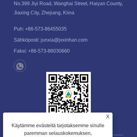
No.399 Jiyi Road, Wanghai Street, Haiyan County,
Jiaxing City, Zhejiang, Kiina
Puh:
+86-573-86455035
Sähköposti:
junxia@jxxinhan.com
Faksi:
+86-573-86030660
X
Käytämme evästeitä tarjotaksemme sinulle
paremman selauskokemuksen,