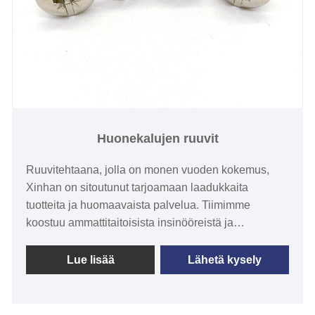
Huonekalujen ruuvit
Ruuvitehtaana, jolla on monen vuoden kokemus,
Xinhan on sitoutunut tarjoamaan laadukkaita
tuotteita ja huomaavaista palvelua. Tiimimme
koostuu ammattitaitoisista insinööreistä ja
teknikoista, joilla on laaja alan tuntemus ja kokemus.
Kiinnitämme huomiota yksityiskohtiin ja laatuun ja
Lue lisää
Lähetä kysely
varmistamme, että jokainen tuote täyttää tiukat
laatustandardit. Huonekaluruuvit ovat olennainen
osa huonekalujen valmistusta ja huoltoa.