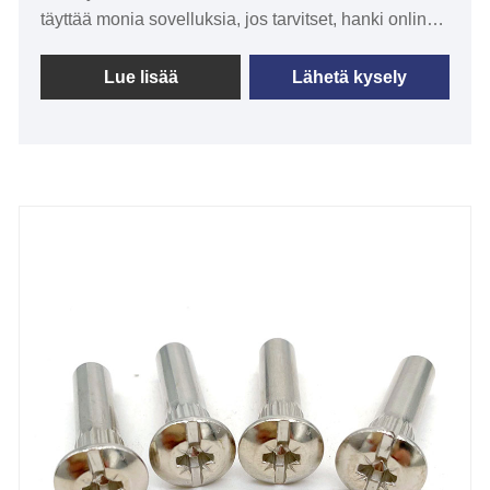
täyttää monia sovelluksia, jos tarvitset, hanki online-
aikapalvelumme sokearuuvista. Blind Screw on
erityinen ruuvi, joka kiinnitetään materiaalin
Lue lisää
Lähetä kysely
sisäseinään avaamatta pintaa.