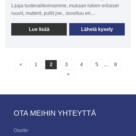
Laaja tuotevalikoimamme, mukaan lukien erilaiset
ruuvit, mutterit, pultit jne., soveltuu eri
teollisuudenaloille ja laitteisiin. Jos etsit luotettavaa
ruuvitoimittajaa, teemme mielellämme yhteistyötä
Lue lisää
Lähetä kysely
kanssasi. DIN 7380 kuusiokantainen
pyöreäkantainen ruuvi on korkealaatuinen,
luotettava kiinnike monenlaisiin sovelluksiin, jotka
vaativat suurta lujuutta ja pyörimiskestävyyttä.
<
1
2
3
4
5
...
8
>
OTA MEIHIN YHTEYTTÄ
Osoite: