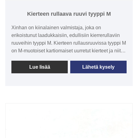
Kierteen rullaava ruuvi tyyppi M
Xinhan on kiinalainen valmistaja, joka on
erikoistunut laadukkaisiin, edullisiin kierrerullaviin
ruuveihin tyyppi M. Kierteen rullausruuvissa tyyppi M
on M-muotoiset kartiomaiset uurretut kierteet ja niitä
käytetään yleisesti mekaanisten osien
kiinnittämiseen. Se kestää hyvin kulutusta,
Lue lisää
Lähetä kysely
vetolujuutta ja korroosiota. Hiiliteräs, seosteräs tai
ruostumaton teräs ovat yleisimpiä materiaaleja, joita
käytetään M-tyypin rullakierreruuvien valmistukseen.
Niitä on saatavana eri kokoisina ja ominaisuuksina,
ja ne voidaan räätälöidä erityisvaatimusten mukaan.
Lisäksi koska M-tyypin rullakierreruuvit on luotu
kartiomaisella pyälletyllä sorvaustekniikalla, niiden
laatu on vakaampi ja erinomaisempi, niiden
käyttöikä on pitkä. pidempään ja niiden