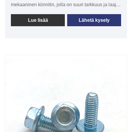
mekaaninen kiinnitin, jolla on suuri tarkkuus ja laaja
valikoima sovelluksia. Se on ruuvin muotoinen,
mutta sen kierteet ovat profiililtaan vertailukelpoisia
Lue lisää
Lähetä kysely
ja ne on koneistettu valssaamalla leikkaamisen
sijaan. Tämä rakenne tekee E-tyyppisistä
vierintäkierteisistä ruuveista kestävämpiä
löystymiselle ja kestävät paremmin sivuttaisrasitusta,
mikä tekee niistä sopivia kiinnitystilanteisiin, joissa
vaaditaan suurta lujuutta. Käytetään laajasti auto-,
sähkö-, mekaniikka- ja rakennusteollisuudessa.