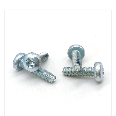
pinnalle kuin muuntyyppisillä ruuveilla. D-tyypin
rullakierreruuveja on saatavana myös
ruostumattomasta teräksestä, hiiliteräksestä ja
muista materiaaleista erilaisiin olosuhteisiin ja
vaatimuksiin.