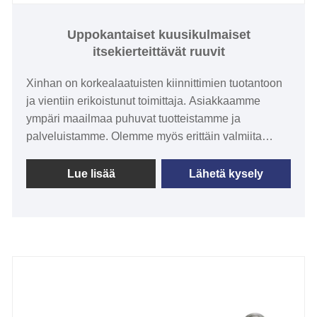
Uppokantaiset kuusikulmaiset
itsekierteittävät ruuvit
Xinhan on korkealaatuisten kiinnittimien tuotantoon
ja vientiin erikoistunut toimittaja. Asiakkaamme
ympäri maailmaa puhuvat tuotteistamme ja
palveluistamme. Olemme myös erittäin valmiita
tekemään yhteistyötä kanssasi tarjotaksemme
sinulle parasta laatua olevia tuotteita ja palveluita.
Lue lisää
Lähetä kysely
Uppokantaisessa kuusikulmaisessa
itsekierteittävässä ruuvissa on itseporauskyky ja
upotettu päärakenne, mikä antaa sille merkittäviä
etuja pehmeämpien materiaalien, kuten puun ja
muovin, liittämisessä.