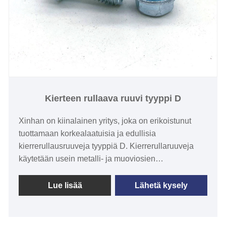
Kierteen rullaava ruuvi tyyppi D
Xinhan on kiinalainen yritys, joka on erikoistunut
tuottamaan korkealaatuisia ja edullisia
kierrerullausruuveja tyyppiä D. Kierrerullaruuveja
käytetään usein metalli- ja muoviosien
kiinnittämiseen. Tämän tyyppisillä ruuveilla on hyvät
löystymisenestoominaisuudet ja ne voivat yhdistää
Lue lisää
Lähetä kysely
kaksi kappaletta turvallisemmin. Lisäksi
rullakierrerakenteensa ansiosta niillä on usein
helpompi tuottaa tarkka, tiivis liitos materiaalin