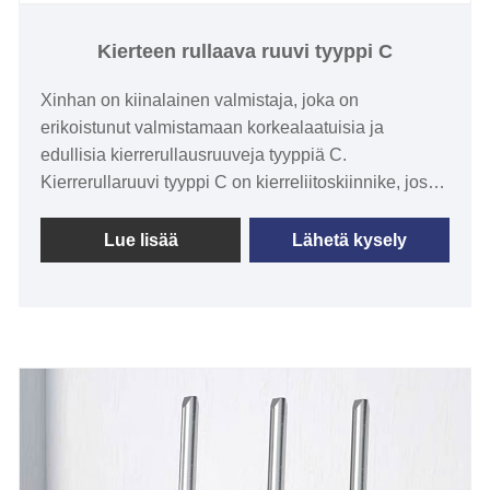
Kierteen rullaava ruuvi tyyppi C
Xinhan on kiinalainen valmistaja, joka on
erikoistunut valmistamaan korkealaatuisia ja
edullisia kierrerullausruuveja tyyppiä C.
Kierrerullaruuvi tyyppi C on kierreliitoskiinnike, jossa
on C-tyypin vierintähammasprofiili. Siinä on
vahvempi hammasprofiili, mikä tekee siitä
Lue lisää
Lähetä kysely
kestävämmän koko käytön ajan. Se voi tehokkaasti
estää kierreliitosten löystymisen ja lisätä liitoksen
tarkkuutta. Toistettavuus. Lisäksi kierrerullaruuvi
tyyppi C soveltuu monenlaisiin sovelluksiin, mukaan
lukien autot, mekaaniset laitteet, rakentaminen ja
sähkölaitteet.