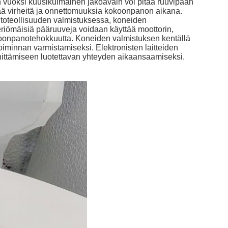
n vuoksi kuusikulmainen jakoavain voi pitää ruuvipään
ää virheitä ja onnettomuuksia kokoonpanon aikana.
utoteollisuuden valmistuksessa, koneiden
ieriömäisiä pääruuveja voidaan käyttää moottorin,
oonpanotehokkuutta. Koneiden valmistuksen kentällä
iminnan varmistamiseksi. Elektronisten laitteiden
nnittämiseen luotettavan yhteyden aikaansaamiseksi.