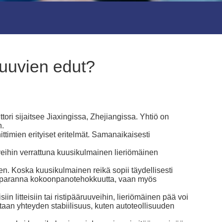
ruuvien edut?
tori sijaitsee Jiaxingissa, Zhejiangissa. Yhtiö on
n.
ittimien erityiset eritelmät. Samanaikaisesti
uveihin verrattuna kuusikulmainen lieriömäinen
n. Koska kuusikulmainen reikä sopii täydellisesti
in paranna kokoonpanotehokkuutta, vaan myös
 litteisiin tai ristipääruuveihin, lieriömäinen pää voi
taan yhteyden stabiilisuus, kuten autoteollisuuden