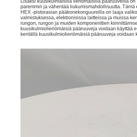
Lisäksi kuusikulmaisilla lieriömäisillä pääruuveilla
paremmin ja vähentää liukumismahdollisuutta. Tämä e
HEX -pistorasian pääkonekonguureilla on laaja valiko
valmistuksessa, elektronisissa laitteissa ja muissa k
rungon, rungon ja muiden komponenttien kiinnittämi
kuusikulmiolieriömäisiä pääruuveja voidaan käyttää e
kentällä kuusikulmiolieriömäisiä pääruuveja voidaan k