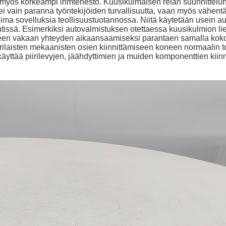
 on myös korkeampi ihmtenesto. Kuusikulmaisen reiän suunnittelu
i vain paranna työntekijöiden turvallisuutta, vaan myös vähent
ima sovelluksia teollisuustuotannossa. Niitä käytetään usein a
entissä. Esimerkiksi autovalmistuksen otettaessa kuusikulmion l
seen vakaan yhteyden aikaansaamiseksi parantaen samalla kok
rilaisten mekaanisten osien kiinnittämiseen koneen normaalin to
äyttää piirilevyjen, jäähdyttimien ja muiden komponenttien kii