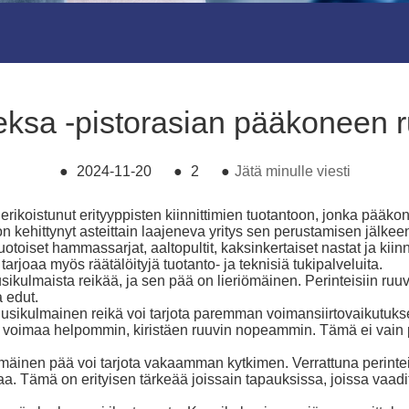
eksa -pistorasian pääkoneen 
●
2024-11-20
●
2
●
Jätä minulle viesti
erikoistunut erityyppisten kiinnittimien tuotantoon, jonka pääkont
ä on kehittynyt asteittain laajeneva yritys sen perustamisen jälkee
toiset hammassarjat, aaltopultit, kaksinkertaiset nastat ja kiinn
tarjoaa myös räätälöityjä tuotanto- ja teknisiä tukipalveluita.
sikulmaista reikää, ja sen pää on lieriömäinen. Perinteisiin ru
 edut.
sikulmainen reikä voi tarjota paremman voimansiirtovaikutukse
tää voimaa helpommin, kiristäen ruuvin nopeammin. Tämä ei va
äinen pää voi tarjota vakaamman kytkimen. Verrattuna perinteisiin
. Tämä on erityisen tärkeää joissain tapauksissa, joissa vaadi