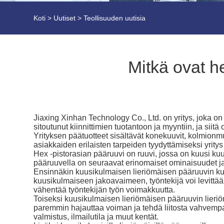
Koti
>
Uutiset
>
Teollisuuden uutisia
Mitkä ovat h
Jiaxing Xinhan Technology Co., Ltd. on yritys, joka on 
sitoutunut kiinnittimien tuotantoon ja myyntiin, ja siit
Yrityksen päätuotteet sisältävät konekuuvit, kolmionmuo
asiakkaiden erilaisten tarpeiden tyydyttämiseksi yritys 
Hex -pistorasian pääruuvi on ruuvi, jossa on kuusi kuu
pääruuvella on seuraavat erinomaiset ominaisuudet ja
Ensinnäkin kuusikulmaisen lieriömäisen pääruuvin kuu
kuusikulmaiseen jakoavaimeen, työntekijä voi levit
vähentää työntekijän työn voimakkuutta.
Toiseksi kuusikulmaisen lieriömäisen pääruuvin lieriöm
paremmin hajauttaa voiman ja tehdä liitosta vahvempaa
valmistus, ilmailutila ja muut kentät.