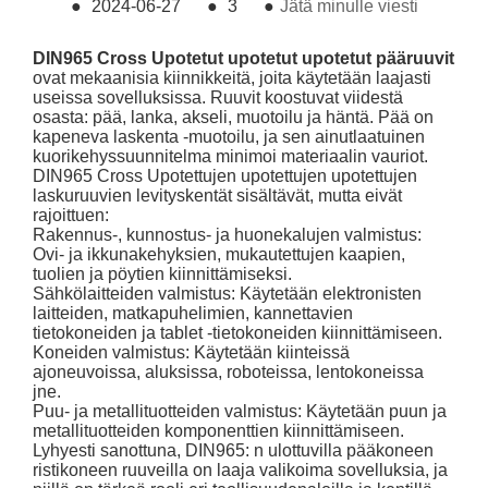
●
2024-06-27
●
3
●
Jätä minulle viesti
DIN965 Cross Upotetut upotetut upotetut pääruuvit
ovat mekaanisia kiinnikkeitä, joita käytetään laajasti
useissa sovelluksissa. Ruuvit koostuvat viidestä
osasta: pää, lanka, akseli, muotoilu ja häntä. Pää on
kapeneva laskenta -muotoilu, ja sen ainutlaatuinen
kuorikehyssuunnitelma minimoi materiaalin vauriot.
DIN965 Cross Upotettujen upotettujen upotettujen
laskuruuvien levityskentät sisältävät, mutta eivät
rajoittuen:
Rakennus-, kunnostus- ja huonekalujen valmistus:
Ovi- ja ikkunakehyksien, mukautettujen kaapien,
tuolien ja pöytien kiinnittämiseksi.
Sähkölaitteiden valmistus: Käytetään elektronisten
laitteiden, matkapuhelimien, kannettavien
tietokoneiden ja tablet -tietokoneiden kiinnittämiseen.
Koneiden valmistus: Käytetään kiinteissä
ajoneuvoissa, aluksissa, roboteissa, lentokoneissa
jne.
Puu- ja metallituotteiden valmistus: Käytetään puun ja
metallituotteiden komponenttien kiinnittämiseen.
Lyhyesti sanottuna, DIN965: n ulottuvilla pääkoneen
ristikoneen ruuveilla on laaja valikoima sovelluksia, ja