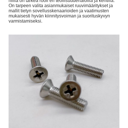
niillä on tärkeä rooli eri teollisuudenaloilla ja kentillä.
On tarpeen valita asianmukaiset ruuvimääritykset ja
mallit tietyn sovellusskenaarioiden ja vaatimusten
mukaisesti hyvän kiinnitysvoiman ja suorituskyvyn
varmistamiseksi.