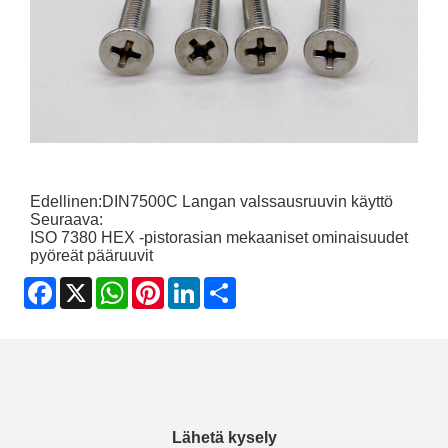
Edellinen:
DIN7500C Langan valssausruuvin käyttö
Seuraava:
ISO 7380 HEX -pistorasian mekaaniset ominaisuudet
pyöreät pääruuvit
Facebook
X
WhatsApp
Pinterest
LinkedIn
Share
Lähetä kysely