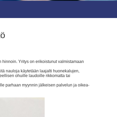
tö
in hinnoin. Yritys on erikoistunut valmistamaan
tä nauloja käytetään laajalti huonekalujen,
llisen ohuille laudoille rikkomatta tai
le parhaan myynnin jälkeisen palvelun ja oikea-