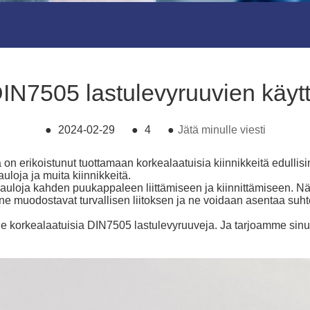
IN7505 lastulevyruuvien käyt
●
2024-02-29
●
4
●
Jätä minulle viesti
a on erikoistunut tuottamaan korkealaatuisia kiinnikkeitä edullis
 nauloja ja muita kiinnikkeitä.
auloja kahden puukappaleen liittämiseen ja kiinnittämiseen. Näi
ne muodostavat turvallisen liitoksen ja ne voidaan asentaa suhtee
 korkealaatuisia DIN7505 lastulevyruuveja. Ja tarjoamme sinul