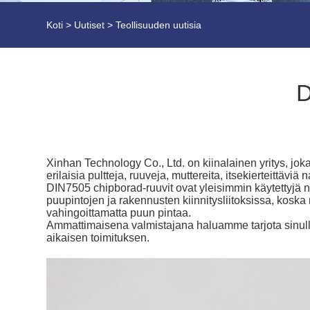
Koti
>
Uutiset
>
Teollisuuden uutisia
D
Xinhan Technology Co., Ltd. on kiinalainen yritys, jok
erilaisia ​​pultteja, ruuveja, muttereita, itsekierteittäviä
DIN7505 chipborad-ruuvit ovat yleisimmin käytettyjä n
puupintojen ja rakennusten kiinnitysliitoksissa, koska 
vahingoittamatta puun pintaa.
Ammattimaisena valmistajana haluamme tarjota sinulle
aikaisen toimituksen.