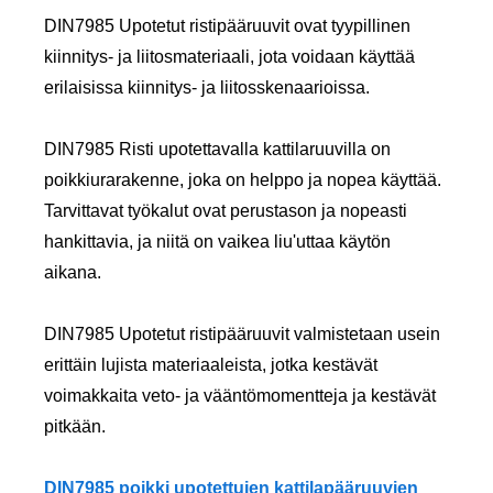
DIN7985 Upotetut ristipääruuvit ovat tyypillinen
kiinnitys- ja liitosmateriaali, jota voidaan käyttää
erilaisissa kiinnitys- ja liitosskenaarioissa.
DIN7985 Risti upotettavalla kattilaruuvilla on
poikkiurarakenne, joka on helppo ja nopea käyttää.
Tarvittavat työkalut ovat perustason ja nopeasti
hankittavia, ja niitä on vaikea liu'uttaa käytön
aikana.
DIN7985 Upotetut ristipääruuvit valmistetaan usein
erittäin lujista materiaaleista, jotka kestävät
voimakkaita veto- ja vääntömomentteja ja kestävät
pitkään.
DIN7985 poikki upotettujen kattilapääruuvien