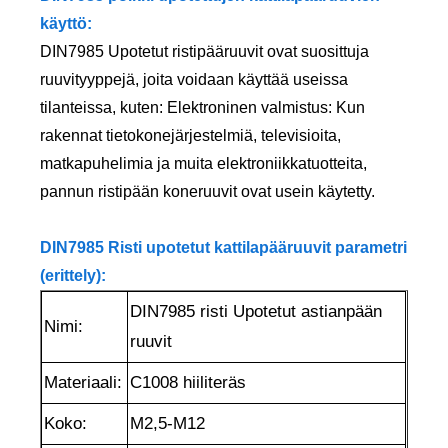
käyttö:
DIN7985 Upotetut ristipääruuvit ovat suosittuja
ruuvityyppejä, joita voidaan käyttää useissa
tilanteissa, kuten: Elektroninen valmistus: Kun
rakennat tietokonejärjestelmiä, televisioita,
matkapuhelimia ja muita elektroniikkatuotteita,
pannun ristipään koneruuvit ovat usein käytetty.
DIN7985 Risti upotetut kattilapääruuvit parametri
(erittely):
DIN7985 risti Upotetut astianpään
Nimi:
ruuvit
Materiaali:
C1008 hiiliteräs
Koko:
M2,5-M12