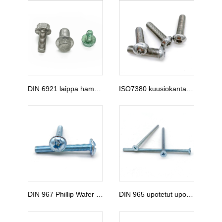
DIN 6921 laippa hammastusruuveilla
ISO7380 kuusiokantaiset pyöreät ruuvit
DIN 967 Phillip Wafer -kantaruuvit
DIN 965 upotetut upotetut upotetut ruuvit