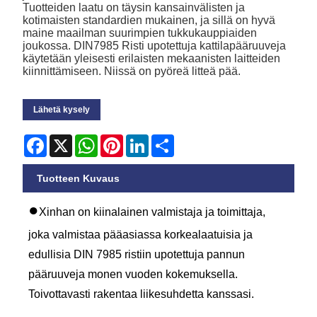
Tuotteiden laatu on täysin kansainvälisten ja
kotimaisten standardien mukainen, ja sillä on hyvä
maine maailman suurimpien tukkukauppiaiden
joukossa. DIN7985 Risti upotettuja kattilapääruuveja
käytetään yleisesti erilaisten mekaanisten laitteiden
kiinnittämiseen. Niissä on pyöreä litteä pää.
Lähetä kysely
Facebook
X
WhatsApp
Pinterest
LinkedIn
Share
Tuotteen Kuvaus
●
Xinhan on kiinalainen valmistaja ja toimittaja,
joka valmistaa pääasiassa korkealaatuisia ja
edullisia DIN 7985 ristiin upotettuja pannun
pääruuveja monen vuoden kokemuksella.
Toivottavasti rakentaa liikesuhdetta kanssasi.