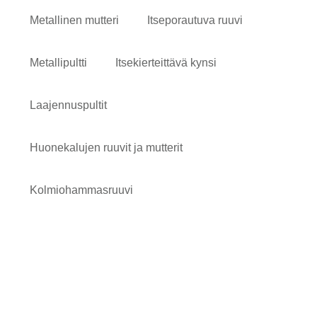
Metallinen mutteri
Itseporautuva ruuvi
Metallipultti
Itsekierteittävä kynsi
Laajennuspultit
Huonekalujen ruuvit ja mutterit
Kolmiohammasruuvi