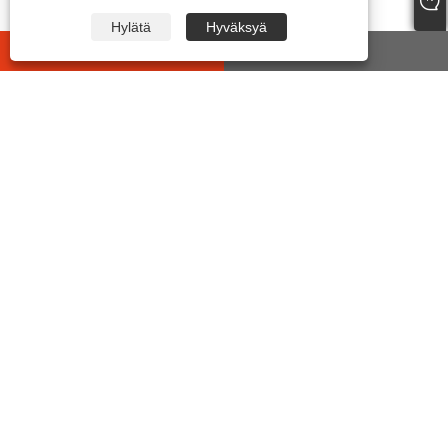
Hylätä
Hyväksyä
whatsapp
E-mail
OTA MEIHIN YHTEYTTÄ
Osoite:
No.399 Jiyi Road, Wanghai Street, Haiyan County,
Jiaxing City, Zhejiang, Kiina
Puh:
+86-573-86455035
Sähköposti:
junxia@jxxinhan.com
Faksi:
+86-573-86030660