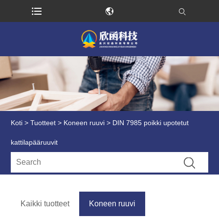
Koti
>
Tuotteet
>
Koneen ruuvi
> DIN 7985 poikki upotetut
kattilapääruuvit
Kaikki tuotteet
Koneen ruuvi