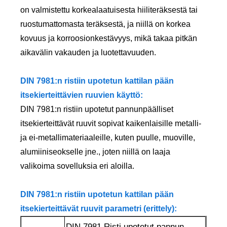
on valmistettu korkealaatuisesta hiiliteräksestä tai
ruostumattomasta teräksestä, ja niillä on korkea
kovuus ja korroosionkestävyys, mikä takaa pitkän
aikavälin vakauden ja luotettavuuden.
DIN 7981:n ristiin upotetun kattilan pään
itsekierteittävien ruuvien käyttö:
DIN 7981:n ristiin upotetut pannunpäälliset
itsekierteittävät ruuvit sopivat kaikenlaisille metalli-
ja ei-metallimateriaaleille, kuten puulle, muoville,
alumiiniseokselle jne., joten niillä on laaja
valikoima sovelluksia eri aloilla.
DIN 7981:n ristiin upotetun kattilan pään
itsekierteittävät ruuvit parametri (erittely):
DIN 7981 Risti upotetut pannun