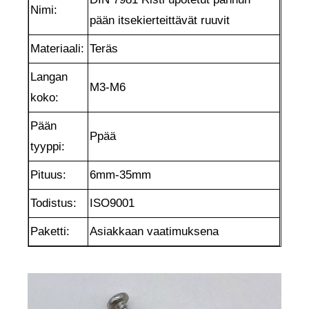
Nimi:
pään itsekierteittävät ruuvit
Materiaali:
Teräs
Langan
M3-M6
koko:
Pään
P
pää
tyyppi:
Pituus:
6mm-35mm
Todistus:
ISO9001
Paketti:
Asiakkaan vaatimuksena