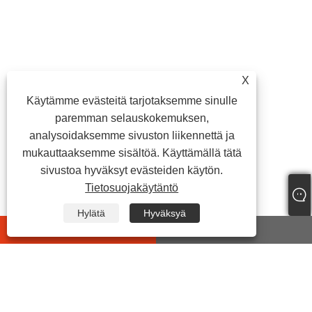
X
Käytämme evästeitä tarjotaksemme sinulle
paremman selauskokemuksen,
analysoidaksemme sivuston liikennettä ja
mukauttaaksemme sisältöä. Käyttämällä tätä
sivustoa hyväksyt evästeiden käytön.
Tietosuojakäytäntö
Hylätä
Hyväksyä
whatsapp
E-mail
OTA MEIHIN YHTEYTTÄ