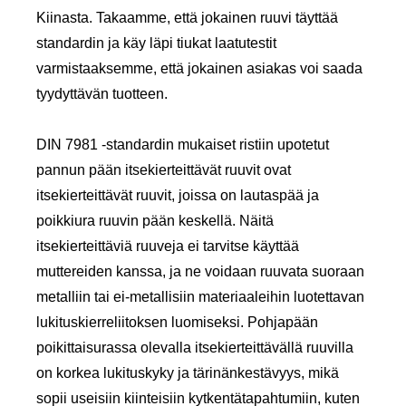
Kiinasta. Takaamme, että jokainen ruuvi täyttää
standardin ja käy läpi tiukat laatutestit
varmistaaksemme, että jokainen asiakas voi saada
tyydyttävän tuotteen.
DIN 7981 -standardin mukaiset ristiin upotetut
pannun pään itsekierteittävät ruuvit ovat
itsekierteittävät ruuvit, joissa on lautaspää ja
poikkiura ruuvin pään keskellä. Näitä
itsekierteittäviä ruuveja ei tarvitse käyttää
muttereiden kanssa, ja ne voidaan ruuvata suoraan
metalliin tai ei-metallisiin materiaaleihin luotettavan
lukituskierreliitoksen luomiseksi. Pohjapään
poikittaisurassa olevalla itsekierteittävällä ruuvilla
on korkea lukituskyky ja tärinänkestävyys, mikä
sopii useisiin kiinteisiin kytkentätapahtumiin, kuten