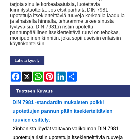
tarjota sinulle korkealaatuisia, luotettavia
kiinnitystuotteita. Jos etsit parhaita DIN 7981
upotettuja itsekierteittäviä ruuveja korkealla laadulla
ja alhaisella hinnalla, tehtaamme tekee sinusta
tyytyväisiä. DIN 7981:n ristiin upotettu
pannunpäällinen itsekierteittävä ruuvi on tehokas,
monipuolinen kiinnitin, joka sopii useisiin erilaisiin
käyttökohteisiin.
Lähetä kysely
Facebook
X
WhatsApp
Pinterest
LinkedIn
Share
Tuotteen Kuvaus
DIN 7981 -standardin mukaisten poikki
upotettujen pannun pään itsekierteittävien
ruuvien esittely:
Xinhanista löydät valtavan valikoiman DIN 7981
upotettuja ristiin upotettuja itsekierteittäviä ruuveja