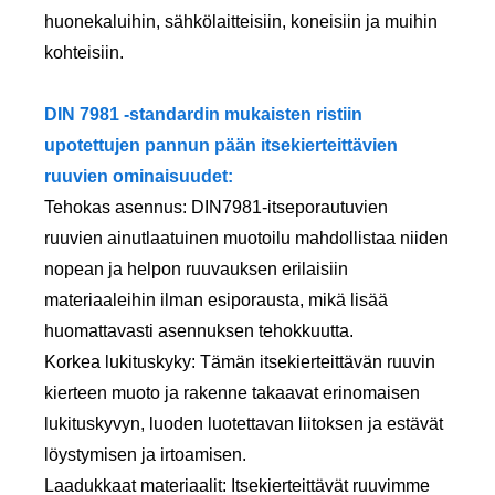
huonekaluihin, sähkölaitteisiin, koneisiin ja muihin
kohteisiin.
DIN 7981 -standardin mukaisten ristiin
upotettujen pannun pään itsekierteittävien
ruuvien ominaisuudet:
Tehokas asennus: DIN7981-itseporautuvien
ruuvien ainutlaatuinen muotoilu mahdollistaa niiden
nopean ja helpon ruuvauksen erilaisiin
materiaaleihin ilman esiporausta, mikä lisää
huomattavasti asennuksen tehokkuutta.
Korkea lukituskyky: Tämän itsekierteittävän ruuvin
kierteen muoto ja rakenne takaavat erinomaisen
lukituskyvyn, luoden luotettavan liitoksen ja estävät
löystymisen ja irtoamisen.
Laadukkaat materiaalit: Itsekierteittävät ruuvimme