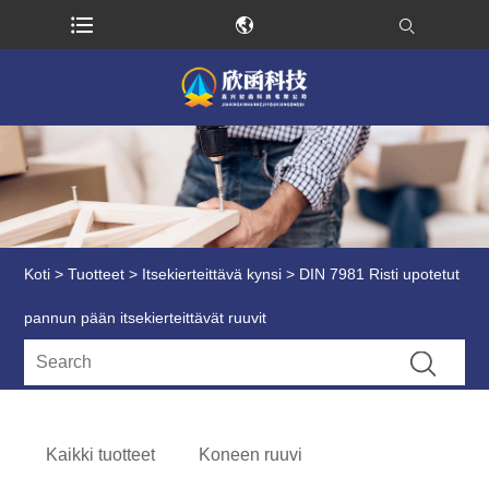
Koti
>
Tuotteet
>
Itsekierteittävä kynsi
> DIN 7981 Risti upotetut
pannun pään itsekierteittävät ruuvit
Kaikki tuotteet
Koneen ruuvi