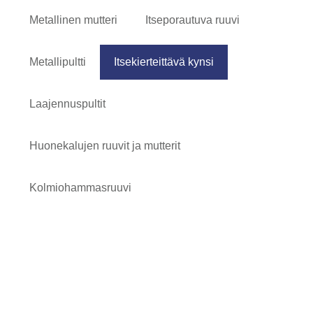
Metallinen mutteri
Itseporautuva ruuvi
Metallipultti
Itsekierteittävä kynsi
Laajennuspultit
Huonekalujen ruuvit ja mutterit
Kolmiohammasruuvi