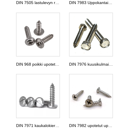
DIN 7505 lastulevyn ruuvit
DIN 7983 Uppokantainen kierreruuvi
DIN 968 poikki upotettu pannun pään kierreruuvi
DIN 7976 kuusikulmainen itsekierrettävä ruuvi
DIN 7971 kaukalokierrätysruuvi
DIN 7982 upotetut upotetut itsekierteittävät ruuvit